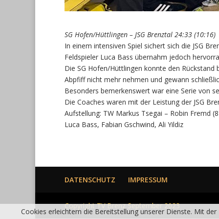
SG Hofen/Hüttlingen – JSG Brenztal 24:33 (10:16)
In einem intensiven Spiel sichert sich die JSG Br
Feldspieler Luca Bass übernahm jedoch hervorra
Die SG Hofen/Hüttlingen konnte den Rückstand bis
Abpfiff nicht mehr nehmen und gewann schließlic
Besonders bemerkenswert war eine Serie von se
Die Coaches waren mit der Leistung der JSG Bren
Aufstellung: TW Markus Tsegai – Robin Fremd (8), Er
Luca Bass, Fabian Gschwind, Ali Yildiz
DATENSCHUTZ
IMPRESSUM
Copyright TV Brenz September 2023
Cookies erleichtern die Bereitstellung unserer Dienste. Mit d