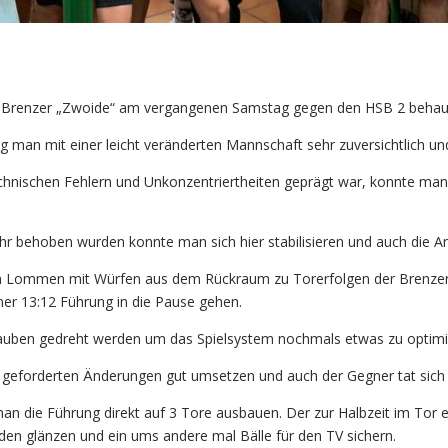
die Brenzer „Zwoide“ am vergangenen Samstag gegen den HSB 2 behau
man mit einer leicht veränderten Mannschaft sehr zuversichtlich und 
chnischen Fehlern und Unkonzentriertheiten geprägt war, konnte man
r behoben wurden konnte man sich hier stabilisieren und auch die An
ian Lommen mit Würfen aus dem Rückraum zu Torerfolgen der Brenzer
ner 13:12 Führung in die Pause gehen.
rauben gedreht werden um das Spielsystem nochmals etwas zu optimi
geforderten Änderungen gut umsetzen und auch der Gegner tat sich 
 die Führung direkt auf 3 Tore ausbauen. Der zur Halbzeit im Tor 
en glänzen und ein ums andere mal Bälle für den TV sichern.