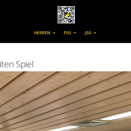
HERREN
FSG
JSG
iten Spiel