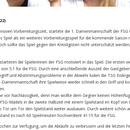
22)
ensiven Vorbereitungszeit, startete die 1. Damenmannschaft der FSG
ses Spiel als ein weiteres Vorbereitungsspiel für die kommende Saiso
och sollte das Spiel gegen den Kreisligisten nicht unterschätzt werde
arteten die Spielerinnen der FSG motiviert in das Spiel. Die ersten vi
von 5:1 für die FSG. Durch eine anschließende Auszeit der Gastgeber l
Angriff und Abstimmungsprobleme in der Abwehr luden die TSG Eisling
Damenmannschaft ihre Spielweise wieder schnell in den Griff und ko
en.
ine vor Nachlässigkeit, denn man wollte dem Gegner keinen Höhenflu
FSG-Mädels in die zweite Halbzeit mit einem Spielstand im Kopf von 
 so Tor um Tor den Spielstand weiter ausbauen. Durch weitere schön au
tand es nach 60 Spielminuten hochverdient 41:15 für die FSG.
chen zur Verfügung, um die Abläufe zu verbessern und die letzten Fe