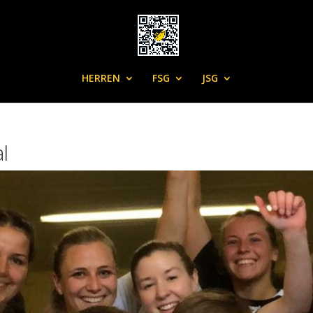
HERREN
FSG
JSG
l