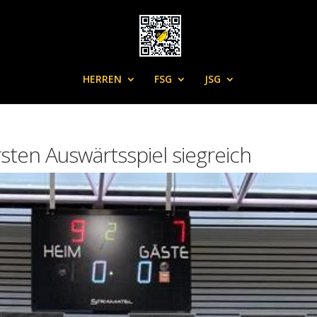
HERREN
FSG
JSG
sten Auswärtsspiel siegreich