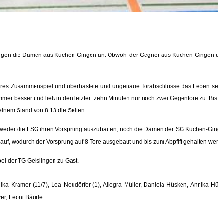
 gegen die Damen aus Kuchen-Gingen an. Obwohl der Gegner aus Kuchen-Gingen unb
eres Zusammenspiel und überhastete und ungenaue Torabschlüsse das Leben selb
mer besser und ließ in den letzten zehn Minuten nur noch zwei Gegentore zu. Bis 
inem Stand von 8:13 die Seiten.
e es weder die FSG ihren Vorsprung auszubauen, noch die Damen der SG Kuchen-G
auf, wodurch der Vorsprung auf 8 Tore ausgebaut und bis zum Abpfiff gehalten we
ei der TG Geislingen zu Gast.
ika Kramer (11/7), Lea Neudörfer (1), Allegra Müller, Daniela Hüsken, Annika Hü
yer
, Leoni Bäurle