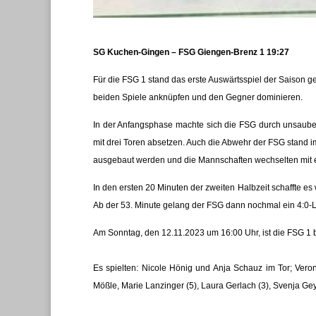
SG Kuchen-Gingen – FSG Giengen-Brenz 1 19:27
Für die FSG 1 stand das erste Auswärtsspiel der Saison
beiden Spiele anknüpfen und den Gegner dominieren.
In der Anfangsphase machte sich die FSG durch unsaub
mit drei Toren absetzen. Auch die Abwehr der FSG stand im
ausgebaut werden und die Mannschaften wechselten mit e
In den ersten 20 Minuten der zweiten Halbzeit schafft
Ab der 53. Minute gelang der FSG dann nochmal ein 4:0-L
Am Sonntag, den 12.11.2023 um 16:00 Uhr, ist die FSG 1 b
Es spielten: Nicole Hönig und Anja Schauz im Tor; Veron
Mößle, Marie Lanzinger (5), Laura Gerlach (3), Svenja Ge